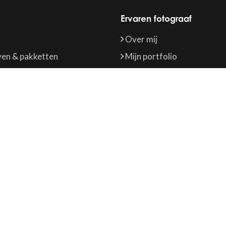
Ervaren fotograaf
Over mij
ven & pakketten
Mijn portfolio
ed
Contact