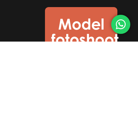
Model
fotoshoot
Pakket Goud voor de
prijs van Zilver
t/m september
2026
Claim korting