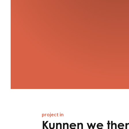
project in
Kunnen we them