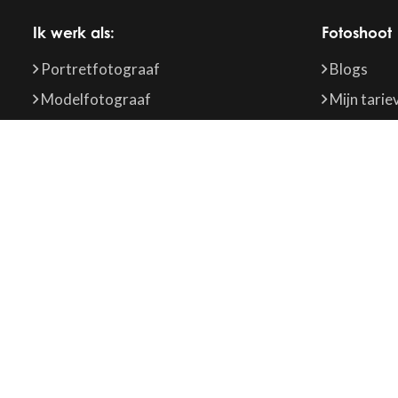
Ik werk als:
Fotoshoot
Portretfotograaf
Blogs
Modelfotograaf
Mijn tarie
Familiefotograaf
Werkgebi
Newbornfotograaf
Bruidsfotograaf
Zwangerschapsfotograaf
Zakelijke fotograaf
Event fotograaf
10
,0